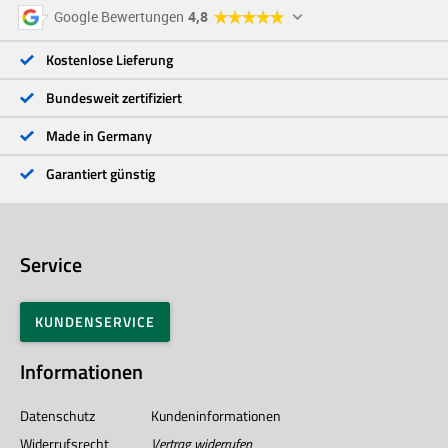
5 Sterne
96 %
Google Bewertungen
4,8
4 Sterne
3 %
3 Sterne
<1 %
Kostenlose Lieferung
2 Sterne
<1 %
1 Stern
<1 %
Bundesweit zertifiziert
Made in Germany
Garantiert günstig
Service
KUNDENSERVICE
Informationen
Datenschutz
Kundeninformationen
Widerrufsrecht
Vertrag widerrufen