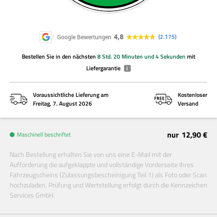
4,8
2.175
Google Bewertungen
Bestellen Sie
in den nächsten
8 Std. 20 Minuten und 4 Sekunden
mit
Liefergarantie
i
Voraussichtliche Lieferung am
Kostenloser
Freitag, 7. August 2026
Versand
nur
12,90 €
Maschinell beschriftet
Nach Bestellung erhalten Sie von uns eine E-Mail mit der
Aufforderung die aufgeklappte und vollständige Vorderseite Ihres
Fahrzeugscheins (Zulassungsbescheinigung Teil 1) als Foto oder Scan
hochzuladen. Prüfung und Wertstellung erfolgt durch die Kennzeichen
Services GmbH.